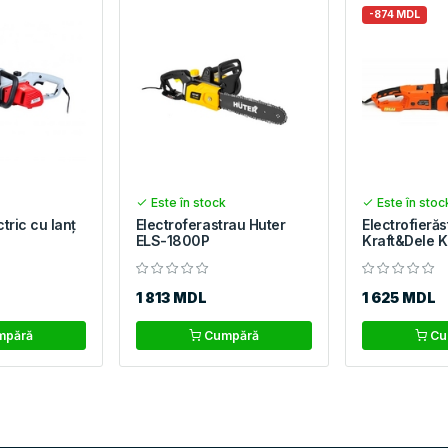
-874 MDL
Este în stock
Este în stoc
tric cu lanț
Electroferastrau Huter
Electrofierăs
ELS-1800P
Kraft&Dele 
1 813 MDL
1 625 MDL
pără
Cumpără
Cu