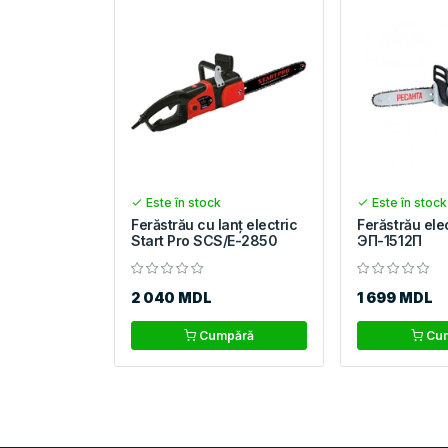
Este în stock
Este în stock
Ferăstrău cu lanţ electric
Ferăstrău elec
Start Pro SCS/Е-2850
ЭП-1512П
2 040 MDL
1 699 MDL
Cumpără
Cum