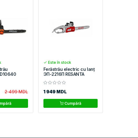
k
Este în stock
trău
Ferăstrău electric cu lanț
KD10640
ЭП-2216П RESANTA
2 499 MDL
1 949 MDL
mpără
Cumpără