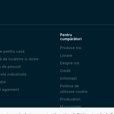
Pentru
cumpărători
Produse noi
e pentru casă
Livrare
 de încălzire si răcire
Despre noi
e de pescuit
Credit
 role industriale
Informații
ație
Politica de
și agrement
utilizare cookie
Producători
Magazinele
noastre