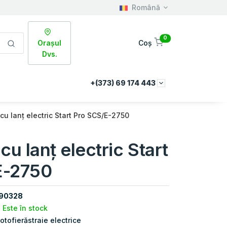
Română
0
Orașul
Coș
Dvs.
+(373) 69 174 443
 cu lanţ electric Start Pro SCS/E-2750
cu lanţ electric Start
E-2750
90328
Este în stock
otofierăstraie electrice