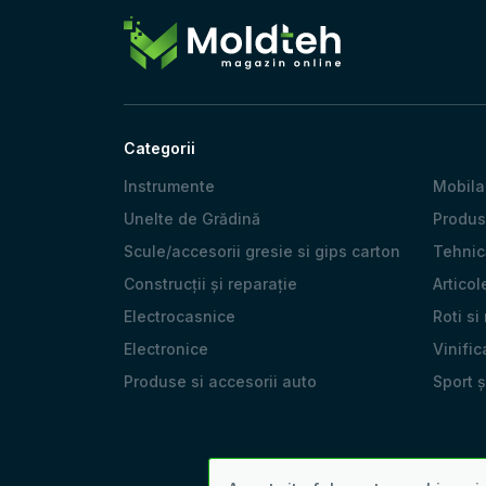
Categorii
Instrumente
Mobila
Unelte de Grădină
Produs
Scule/accesorii gresie si gips carton
Tehnică
Construcții și reparație
Articol
Electrocasnice
Roti si
Electronice
Vinific
Produse si accesorii auto
Sport 