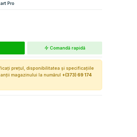
art Pro
Comandă rapidă
ați prețul, disponibilitatea și specificațiile
tanții magazinului la numărul
+(373) 69 174