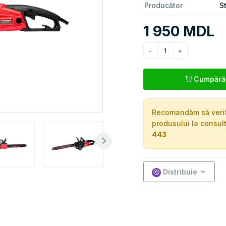
Producător
St
1 950 MDL
Cumpără
Recomandăm să verific
produsului la consul
443
Distribuie