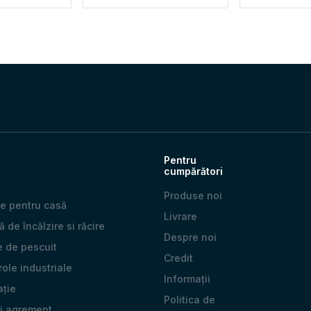
Pentru
cumpărători
Produse noi
e pentru casă
Livrare
 de încălzire si răcire
Despre noi
e de pescuit
Credit
 role industriale
Informații
ație
Politica de
și agrement