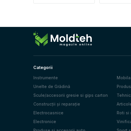
Categorii
Instrumente
Mobila
Unelte de Grădină
Produs
Scule/accesorii gresie si gips carton
Tehnică
Construcții și reparație
Articol
Electrocasnice
Roti si
Electronice
Vinific
Produse si accesorii auto
Sport 