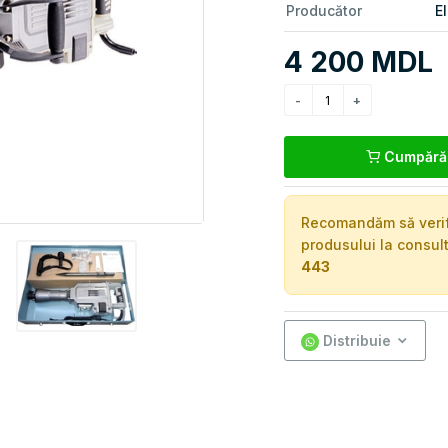
Producător
E
4 200 MDL
Cumpără
Recomandăm să verific
produsului la consul
443
Distribuie