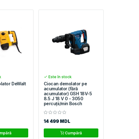
k
Este în stock
lator DeWalt
Ciocan demolator pe
acumulator (fără
acumulator) GSH 18V-5
8.5 J 18 V 0 - 3050
percuţii/min Bosch
14 499 MDL
mpără
Cumpără