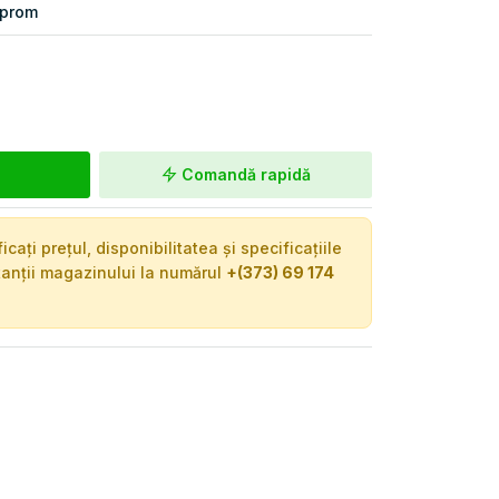
lprom
Comandă rapidă
ați prețul, disponibilitatea și specificațiile
tanții magazinului la numărul
+(373) 69 174