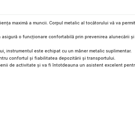
ența maximă a muncii. Corpul metalic al tocătorului vă va permite 
asigură o funcționare confortabilă prin prevenirea alunecării și 
ui, instrumentul este echipat cu un mâner metalic suplimentar.
u confortul și fiabilitatea depozitării și transportului.
domenii de activitate și va fi întotdeauna un asistent excelent pe