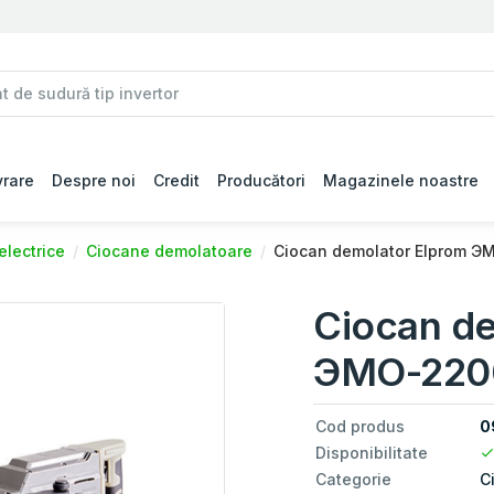
vrare
Despre noi
Credit
Producători
Magazinele noastre
electrice
Ciocane demolatoare
Ciocan demolator Elprom Э
Ciocan de
ЭМО-220
Cod produs
0
Disponibilitate
Categorie
C