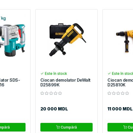
Este în stock
Este în stoc
ator SDS-
Ciocan demolator DeWalt
Ciocan demo
16
D25899K
D25810K
20 000 MDL
11 000 MDL
pără
Cumpără
Cu