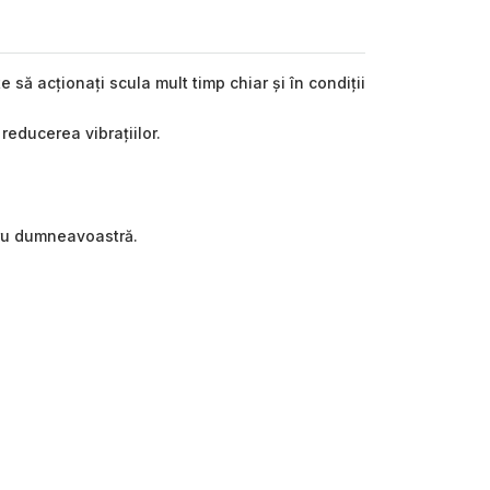
să acționați scula mult timp chiar și în condiții
reducerea vibrațiilor.
ntru dumneavoastră.