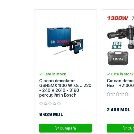
Este în stock
Este în stock
Ciocan demolator
Ciocan demol
GSH5MX 1100 W 7.8 J 220
Hex TH21300
- 240 V 2610 - 3190
percuții/min Bosch
2 499 MDL
9 689 MDL
Cumpără
Cum