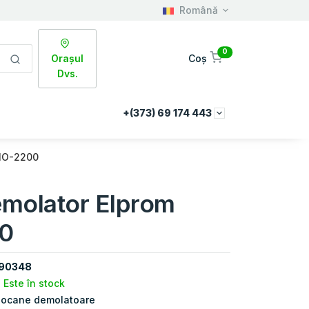
Română
0
Orașul
Coș
Dvs.
+(373) 69 174 443
МО-2200
molator Elprom
0
90348
Este în stock
iocane demolatoare