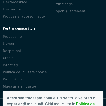
Electrocasnice
Vinificație
Electronice
Sport și agrement
Produse si accesorii auto
Pentru cumpărători
Produse noi
Livrare
Despre noi
Credit
Informații
Politica de utilizare cookie
Producători
Magazinele noastre
Acest site folosește cookie-uri pentru a vă oferi o
experiență mai bună. Citiți mai multe în
Politica de