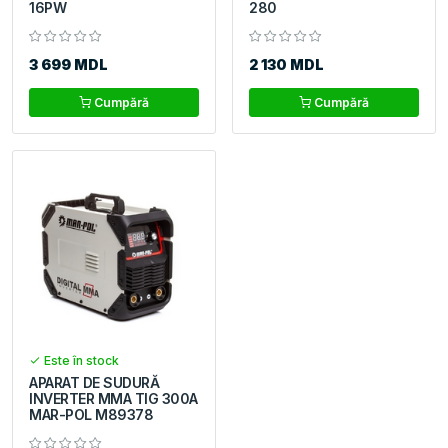
16PW
280
3 699 MDL
2 130 MDL
Cumpără
Cumpără
Este în stock
APARAT DE SUDURĂ
INVERTER MMA TIG 300A
MAR-POL M89378