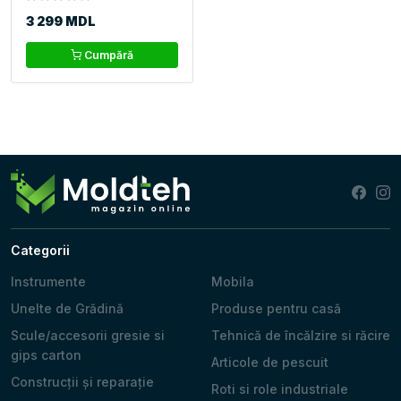
3 299 MDL
Cumpără
Categorii
Instrumente
Mobila
Unelte de Grădină
Produse pentru casă
Scule/accesorii gresie si
Tehnică de încălzire si răcire
gips carton
Articole de pescuit
Construcții și reparație
Roti si role industriale