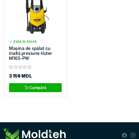
Este în stock
Maşina de spălat cu
înaltă presiune Huter
M165-PW
3 159 MDL
Cumpără