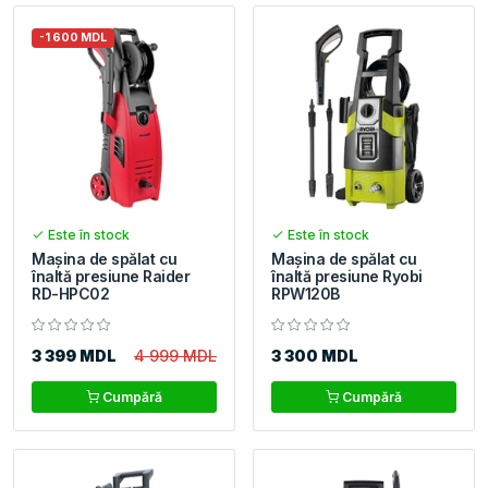
-1 600 MDL
Este în stock
Este în stock
Maşina de spălat cu
Maşina de spălat cu
înaltă presiune Raider
înaltă presiune Ryobi
RD-HPC02
RPW120B
3 399 MDL
4 999 MDL
3 300 MDL
Cumpără
Cumpără