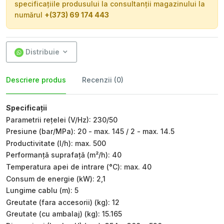
specificațiile produsului la consultanții magazinului la
numărul
+(373) 69 174 443
Distribuie
Descriere produs
Recenzii (0)
Specificații
Parametrii rețelei (V/Hz): 230/50
Presiune (bar/MPa): 20 - max. 145 / 2 - max. 14.5
Productivitate (l/h): max. 500
Performanță suprafață (m²/h): 40
Temperatura apei de intrare (°C): max. 40
Consum de energie (kW): 2,1
Lungime cablu (m): 5
Greutate (fara accesorii) (kg): 12
Greutate (cu ambalaj) (kg): 15.165