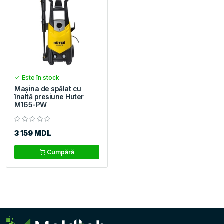
Este în stock
Maşina de spălat cu
înaltă presiune Huter
M165-PW
3 159 MDL
Cumpără