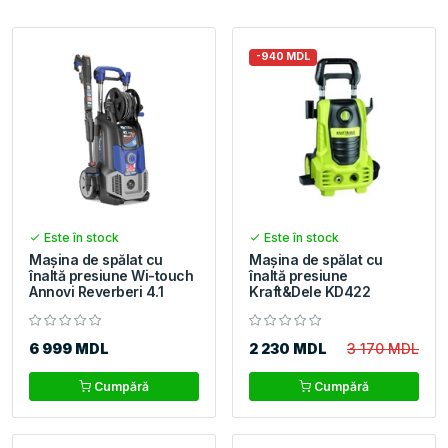
-940 MDL
Este în stock
Este în stock
Maşina de spălat cu
Maşina de spălat cu
înaltă presiune Wi-touch
înaltă presiune
Annovi Reverberi 4.1
Kraft&Dele KD422
6 999 MDL
2 230 MDL
3 170 MDL
Cumpără
Cumpără