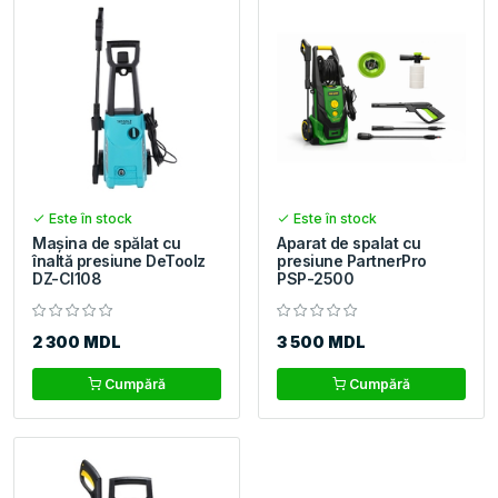
Este în stock
Este în stock
Maşina de spălat cu
Aparat de spalat cu
înaltă presiune DeToolz
presiune PartnerPro
DZ-Cl108
PSP-2500
2 300 MDL
3 500 MDL
Cumpără
Cumpără