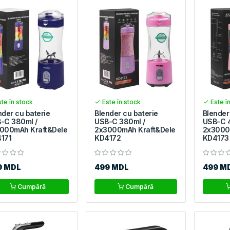
te în stock
Este în stock
Este î
nder cu baterie
Blender cu baterie
Blender
-C 380ml /
USB-C 380ml /
USB-C 
000mAh Kraft&Dele
2x3000mAh Kraft&Dele
2x3000
171
KD4172
KD4173
9 MDL
499 MDL
499 M
Cumpără
Cumpără