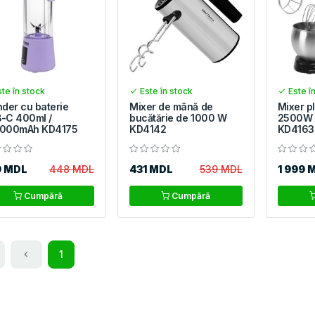
te în stock
Este în stock
Este î
nder cu baterie
Mixer de mână de
Mixer p
-C 400ml /
bucătărie de 1000 W
2500W 
000mAh KD4175
KD4142
KD4163
9 MDL
448 MDL
431 MDL
539 MDL
1 999 
Cumpără
Cumpără
1