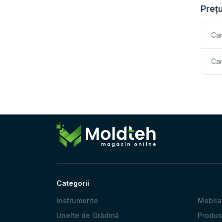
Prețu
Car
Car
Categorii
Instrumente
Mobila
Unelte de Grădină
Produs