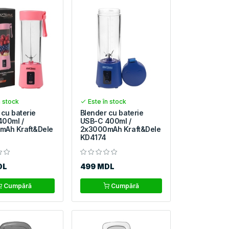
n stock
Este în stock
 cu baterie
Blender cu baterie
400ml /
USB-C 400ml /
mAh Kraft&Dele
2x3000mAh Kraft&Dele
KD4174
DL
499 MDL
Cumpără
Cumpără