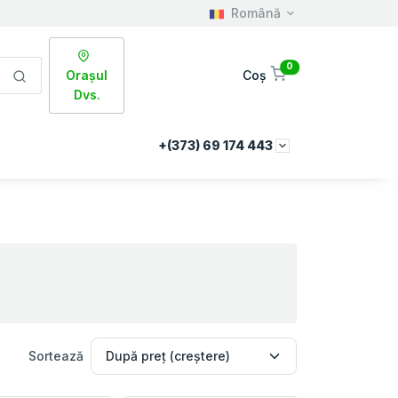
Română
0
Orașul
Coș
Dvs.
+(373) 69 174 443
Sortează