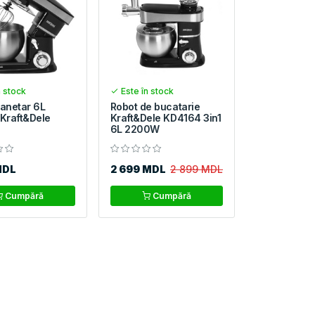
n stock
Este în stock
lanetar 6L
Robot de bucatarie
Kraft&Dele
Kraft&Dele KD4164 3in1
6L 2200W
MDL
2 699 MDL
2 899 MDL
Cumpără
Cumpără