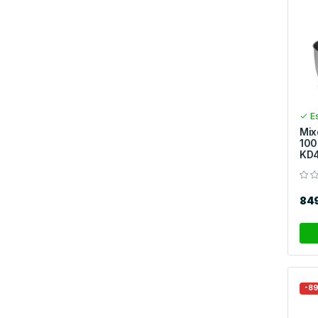
Es
Mix
100
KD4
84
-8