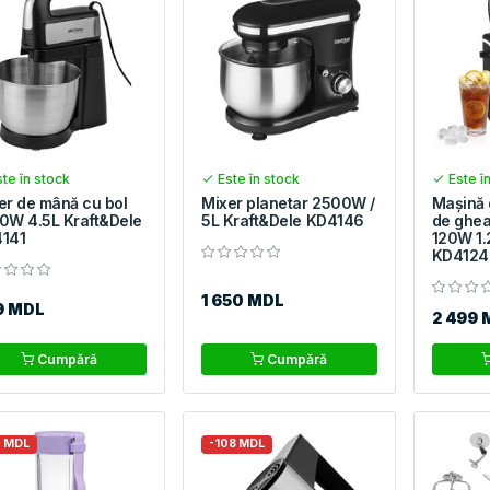
te în stock
Este în stock
Este î
er de mână cu bol
Mixer planetar 2500W /
Mașină 
0W 4.5L Kraft&Dele
5L Kraft&Dele KD4146
de ghea
141
120W 1.
KD4124
1 650 MDL
9 MDL
2 499 
Cumpără
Cumpără
9 MDL
-108 MDL