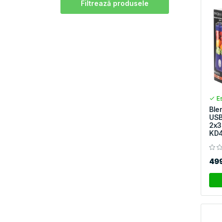
Filtrează produsele
Es
Ble
USB
2x3
KD4
49