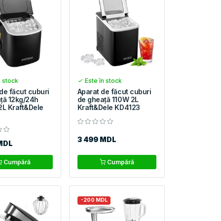
n stock
Este în stock
de făcut cuburi
Aparat de făcut cuburi
ță 12kg/24h
de gheață 110W 2L
2L Kraft&Dele
Kraft&Dele KD4123
3 499 MDL
MDL
Cumpără
Cumpără
-200 MDL