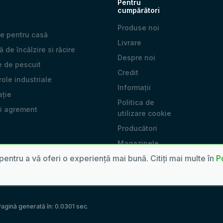
Pentru
cumpărători
Produse noi
e pentru casă
Livrare
 de încălzire si răcire
Despre noi
e de pescuit
Credit
 role industriale
Informații
ație
Politica de
și agrement
utilizare cookie
Producători
Magazinele
noastre
pentru a vă oferi o experiență mai bună. Citiți mai multe în
Po
agină generată în: 0.0301 sec.