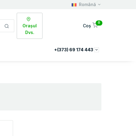
Română
0
Orașul
Coș
Dvs.
+(373) 69 174 443