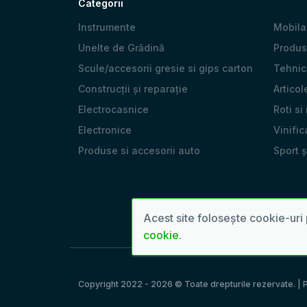
Categorii
Instrumente
Mobila
Unelte de Grădină
Produs
Scule/accesorii gresie si gips carton
Tehnică
Construcții și reparație
Articol
Electrocasnice
Roti si
Electronice
Vinific
Produse si accesorii auto
Sport 
Acest site folosește cookie-uri 
cookie
.
Copyright 2022 - 2026 © Toate drepturile rezervate. | P