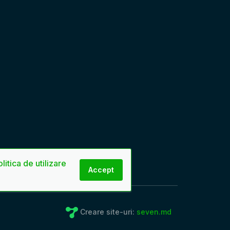
litica de utilizare
Accept
Creare site-uri:
seven.md