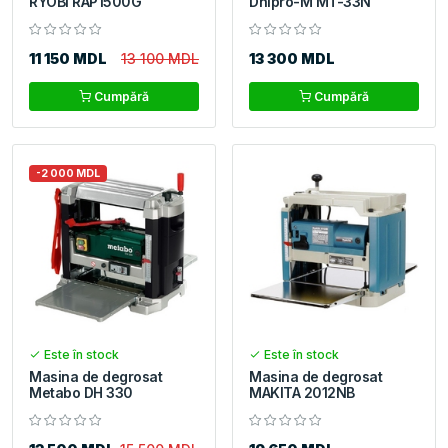
RYOBI RAP1500G
Dnipro-M MT-33N
11 150 MDL
13 100 MDL
13 300 MDL
Cumpără
Cumpără
-2 000 MDL
Este în stock
Este în stock
Masina de degrosat
Masina de degrosat
Metabo DH 330
MAKITA 2012NB