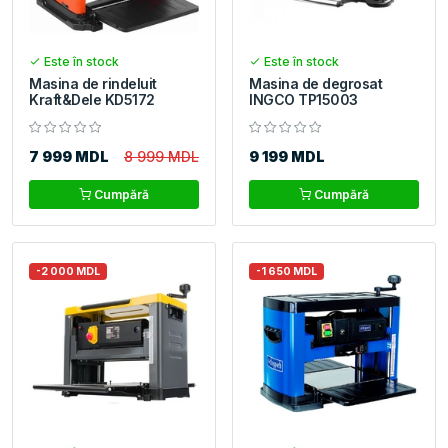
Este în stock
Este în stock
Masina de rindeluit
Masina de degrosat
Kraft&Dele KD5172
INGCO TP15003
7 999 MDL
8 999 MDL
9 199 MDL
Cumpără
Cumpără
-2 000 MDL
-1 650 MDL