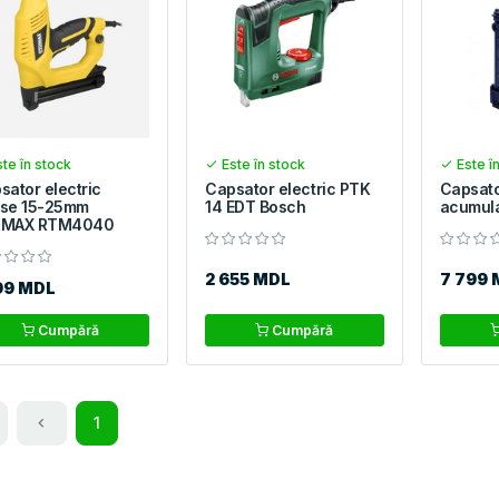
te în stock
Este în stock
Este î
sator electric
Capsator electric PTK
Capsato
se 15-25mm
14 EDT Bosch
acumula
RMAX RTM4040
2 655 MDL
7 799 
99 MDL
Cumpără
Cumpără
1