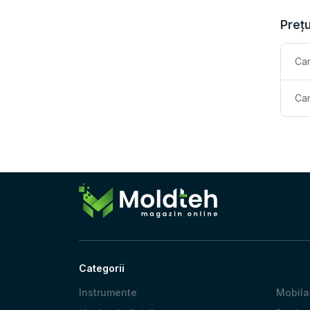
Preț
Car
Car
Categorii
Instrumente
Mobila