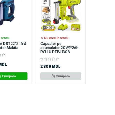
n stock
Nu este în stock
r DST221Z fără
Capsator pe
tor Makita
acumulator 20V/1*2Ah
DYLLU DTBJ1308
MDL
2 309 MDL
Cumpără
Cumpără