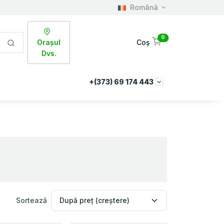
Română
0
Orașul
Coș
Dvs.
+(373) 69 174 443
Sortează