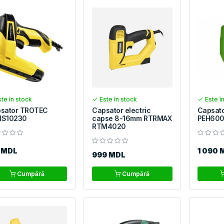
te în stock
Este în stock
Este î
sator TROTEC
Capsator electric
Capsato
NS10230
capse 8-16mm RTRMAX
PEH60
RTM4020
5 MDL
1 090 
999 MDL
Cumpără
Cumpără