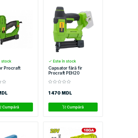
n stock
Este în stock
r Procraft
Capsator fără fir
0
Procraft PEH20
MDL
1 470 MDL
Cumpără
Cumpără