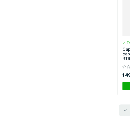
Es
Cap
cap
RT
1 4