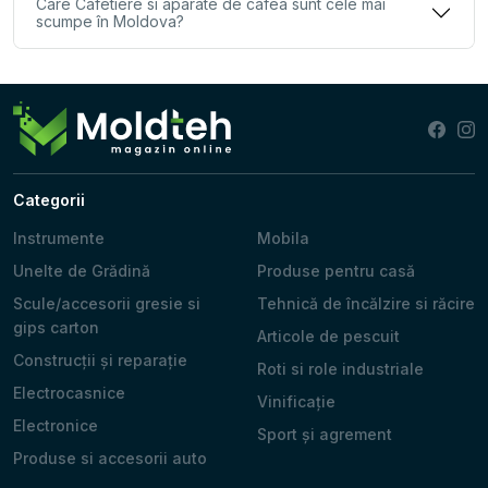
Care Cafetiere si aparate de cafea sunt cele mai
scumpe în Moldova?
Categorii
Instrumente
Mobila
Unelte de Grădină
Produse pentru casă
Scule/accesorii gresie si
Tehnică de încălzire si răcire
gips carton
Articole de pescuit
Construcții și reparație
Roti si role industriale
Electrocasnice
Vinificație
Electronice
Sport și agrement
Produse si accesorii auto