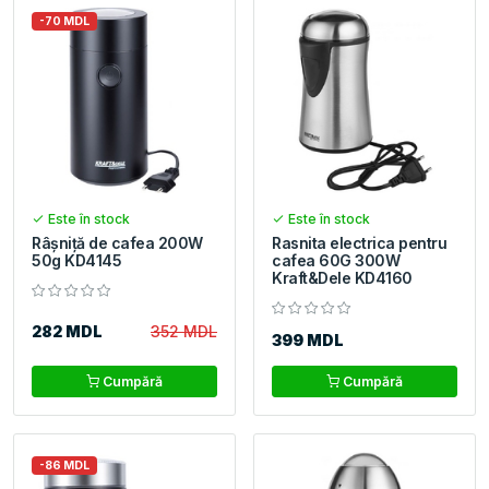
-70 MDL
Este în stock
Este în stock
Râșniță de cafea 200W
Rasnita electrica pentru
50g KD4145
cafea 60G 300W
Kraft&Dele KD4160
282 MDL
352 MDL
399 MDL
Cumpără
Cumpără
-86 MDL