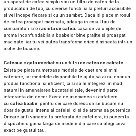
un aparat de cafea simplu sau un filtru de cafea de la
producatori de top, cu diverse functii si la preturi accesibile
si vei incepe fiecare zi cu un zambet. Daca iti place mirosul
de cafea proaspat macinata, adauga in cosul tau de
cumparaturi si o
rasnita de cafea
: casa se va umple de
aroma inconfundabila a boabelor bine prajite si proaspat
macinate, iar tu vei putea transforma orice dimineata intr-un
motiv de bucurie.
Cafeaua e gata imediat cu un filtru de cafea de calitate
Exista pe piata numeroase modele de caetiere si mini
cafetiere, iar modelele disponibile te ajuta sa ai nu doar un
produs functional si eficient, ci si sa le integrezi in mod
natural in amenajarea bucatariei tale, devenind parte
integranta din decor. Exista de asemenea si cafetiere
cu
cafea boabe
, pentru cei care doresc sa se bucure nu
doar de gustul intens al cafelei, ci si de aroma sa puternica.
Oricare ar fi varianta ta preferata de cafetiera, iti punem la
dispozitie o gama larga de modele din care sa alegi ceva
exact pe gustul tau.