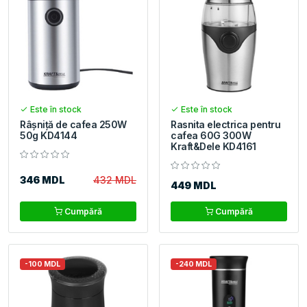
Este în stock
Este în stock
Râșniță de cafea 250W
Rasnita electrica pentru
50g KD4144
cafea 60G 300W
Kraft&Dele KD4161
346 MDL
432 MDL
449 MDL
Cumpără
Cumpără
-100 MDL
-240 MDL