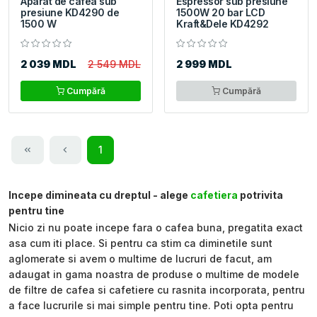
Aparat de cafea sub
Espressor sub presiune
presiune KD4290 de
1500W 20 bar LCD
1500 W
Kraft&Dele KD4292
2 039 MDL
2 549 MDL
2 999 MDL
Cumpără
Cumpără
1
Incepe dimineata cu dreptul - alege
cafetiera
potrivita
pentru tine
Nicio zi nu poate incepe fara o cafea buna, pregatita exact
asa cum iti place. Si pentru ca stim ca diminetile sunt
aglomerate si avem o multime de lucruri de facut, am
adaugat in gama noastra de produse o multime de modele
de filtre de cafea si cafetiere cu rasnita incorporata, pentru
a face lucrurile si mai simple pentru tine. Poti opta pentru