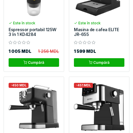
Este în stock
Este în stock
Espressor portabil 125W
Masina de cafea ELITE
3 în 1 KD4284
JR-655
1 005 MDL
1 256 MDL
1 599 MDL
Cumpără
Cumpără
-450 MDL
-451 MDL