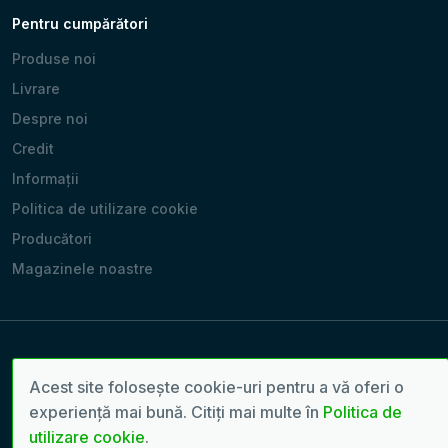
Pentru cumpărători
Produse noi
Livrare
Despre noi
Credit
Informații
Politica de utilizare cookie
Producători
Magazinele noastre
Copyright 2022 - 2026 © Toate drepturile rezervate. | Pagină
Acest site folosește cookie-uri pentru a vă oferi o
generată în: 0.0679 sec.
experiență mai bună. Citiți mai multe în
Politica de
Creare site-uri:
seven.md
utilizare cookie
.