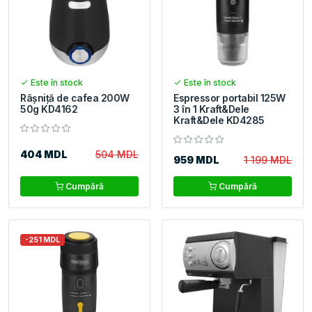
Este în stock
Este în stock
Râșniță de cafea 200W
Espressor portabil 125W
50g KD4162
3 în 1 Kraft&Dele
Kraft&Dele KD4285
404 MDL
504 MDL
959 MDL
1 199 MDL
Cumpără
Cumpără
-251 MDL